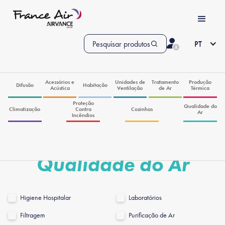
Pesquisar produtos
PT
Acessórios e
Unidades de
Tratamento
Produção
Difusão
Habitação
Acústica
Ventilação
de Ar
Térmica
Proteção
Qualidade do
Climatização
Contra
Cozinhas
Ar
Incêndios
Qualidade do Ar
Higiene Hospitalar
Laboratórios
Filtragem
Purificação de Ar