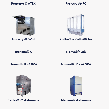
Protectys® ATEX
Protectys® FC
Protectys® Wall
Kotibé® e Kotibé® Tex
Titanium® C
Nomad® Lab
Nomad® S - S DCA
Nomad® M - M DCA
Kotibé® M Autonome
Titanium® Autonome