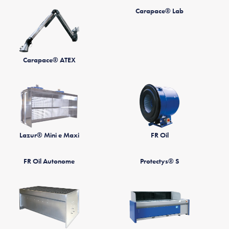
Carapace® Lab
Carapace® ATEX
Lazur® Mini e Maxi
FR Oil
FR Oil Autonome
Protectys® S