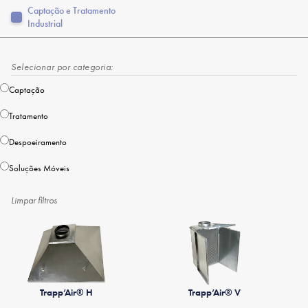
Captação e Tratamento
Industrial
Selecionar por categoria:
Captação
Tratamento
Despoeiramento
Soluções Móveis
Limpar filtros
Trapp’Air® H
Trapp’Air® V