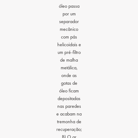
óleo passa
por um
separador
mecânico
com pás
helicoidais e
um pré-filtro
de malha
metálica,
onde as
gotas de
óleo ficam
depositadas
nas paredes
e acabam na
tremonha de
recuperação;
B) O ar