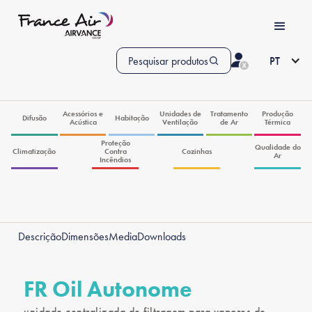
Pesquisar produtos
PT
Acessórios e
Unidades de
Tratamento
Produção
Difusão
Habitação
Acústica
Ventilação
de Ar
Térmica
Proteção
Qualidade do
Climatização
Contra
Cozinhas
Ar
Incêndios
Descrição
Dimensões
Media
Downloads
FR Oil Autonome
unidade centralizada de filtragem para vapores de