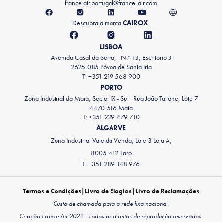
france.air.portugal@france-air.com
Descubra a marca
CAIROX
.
LISBOA
Avenida Casal da Serra, N.º 13, Escritório 3
2625-085 Póvoa de Santa Iria
T: +351 219 568 900
PORTO
Zona Industrial da Maia, Sector IX - Sul Rua João Tallone, Lote 7
4470-516 Maia
T: +351 229 479 710
ALGARVE
Zona Industrial Vale da Venda, Lote 3 Loja A,
8005-412 Faro
T: +351 289 148 976
Termos e Condições
|
Livro de Elogios
|
Livro de Reclamações
Custo de chamada para a rede fixa nacional.
Criação France Air 2022 - Todos os direitos de reprodução reservados.