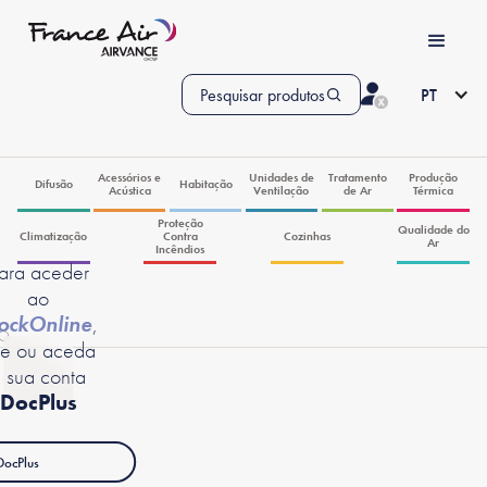
Pesquisar produtos
PT
Acessórios e
Unidades de
Tratamento
Produção
Difusão
Habitação
Acústica
Ventilação
de Ar
Térmica
Proteção
Qualidade do
Climatização
Contra
Cozinhas
Ar
Incêndios
ara aceder
ao
ockOnline
,
ie ou aceda
 sua conta
DocPlus
DocPlus