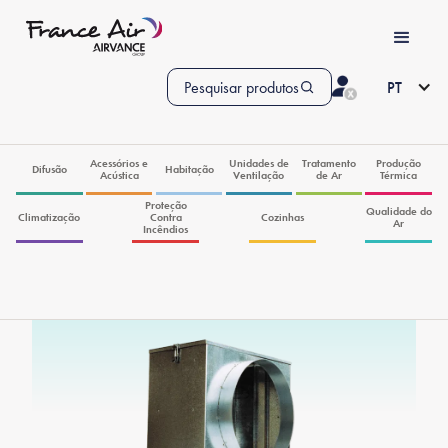
Pesquisar produtos
PT
Acessórios e
Unidades de
Tratamento
Produção
Difusão
Habitação
Acústica
Ventilação
de Ar
Térmica
Proteção
Qualidade do
Climatização
Contra
Cozinhas
Ar
Incêndios