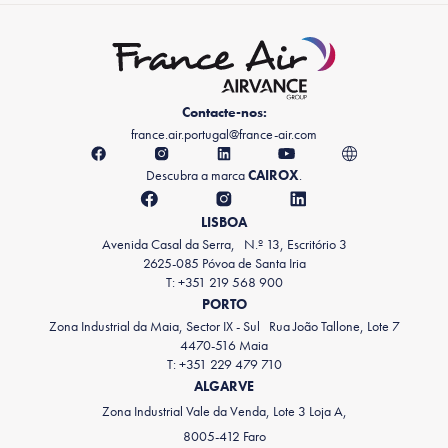
Contacte-nos:
france.air.portugal@france-air.com
Descubra a marca
CAIROX
.
LISBOA
Avenida Casal da Serra, N.º 13, Escritório 3
2625-085 Póvoa de Santa Iria
T: +351 219 568 900
PORTO
Zona Industrial da Maia, Sector IX - Sul Rua João Tallone, Lote 7
4470-516 Maia
T: +351 229 479 710
ALGARVE
Zona Industrial Vale da Venda, Lote 3 Loja A,
8005-412 Faro