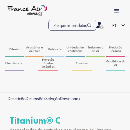
Pesquisar produtos
PT
Acessórios e
Unidades de
Tratamento
Produção
Difusão
Habitação
Acústica
Ventilação
de Ar
Térmica
Proteção
Qualidade do
Climatização
Contra
Cozinhas
Ar
Incêndios
Descrição
Dimensões
Seleção
Downloads
Titanium® C
despoeirador de cartuchos com sistema de limpeza