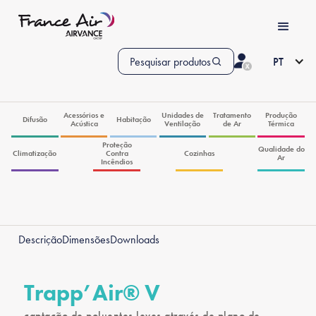
Pesquisar produtos
PT
Acessórios e
Unidades de
Tratamento
Produção
Difusão
Habitação
Acústica
Ventilação
de Ar
Térmica
Proteção
Qualidade do
Climatização
Contra
Cozinhas
Ar
Incêndios
Descrição
Dimensões
Downloads
Trapp’Air® V
captação de poluentes leves através de plano de