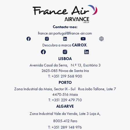
Contacte-nos:
france.air.portugal@france-air.com
Descubra a marca
CAIROX
.
LISBOA
Avenida Casal da Serra, N.º 13, Escritório 3
2625-085 Póvoa de Santa Iria
T: +351 219 568 900
PORTO
Zona Industrial da Maia, Sector IX - Sul Rua João Tallone, Lote 7
4470-516 Maia
T: +351 229 479 710
ALGARVE
Zona Industrial Vale da Venda, Lote 3 Loja A,
8005-412 Faro
T: +351 289 148 976