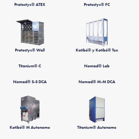
Protectys® ATEX
Protectys® FC
Protectys® Wall
Kotibé® y Kotibé® Tex
Titanium® C
Nomad® Lab
Nomad® S-S DCA
Nomad® M-M DCA
Kotibé® M Autonome
Titanium® Autonome