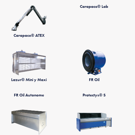
Carapace® Lab
Carapace® ATEX
Lazur® Mini y Maxi
FR Oil
FR Oil Autonome
Protectys® S