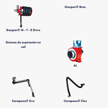
Gazpar® Bras
Gazpar® M - T - E Drive
Sistema de aspiración en
raíl
AL
Carapace® Evo
Carapace® Flex