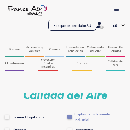
Pesquisar produtos
ES
Accesorios y
Unidades de
Tratamiento
Producción
Difusión
Vivienda
Acústica
Ventilación
del Aire
Térmica
Protección
Calidad del
Climatización
Contra
Cocinas
Aire
Incendios
Calidad del Aire
Captura y Tratamiento
Higiene Hospitalaria
Industrial
Filtragem
Laboratorios