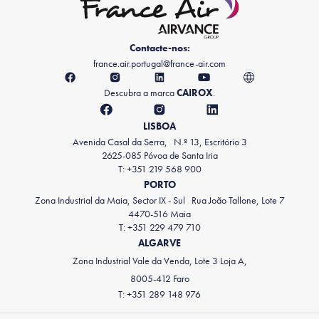
Contacte-nos:
france.air.portugal@france-air.com
Descubra a marca
CAIROX
.
LISBOA
Avenida Casal da Serra, N.º 13, Escritório 3
2625-085 Póvoa de Santa Iria
T: +351 219 568 900
PORTO
Zona Industrial da Maia, Sector IX - Sul Rua João Tallone, Lote 7
4470-516 Maia
T: +351 229 479 710
ALGARVE
Zona Industrial Vale da Venda, Lote 3 Loja A,
8005-412 Faro
T: +351 289 148 976