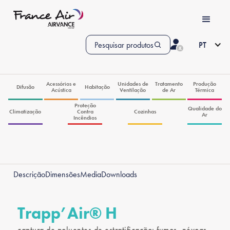
Pesquisar produtos
PT
Acessórios e
Unidades de
Tratamento
Produção
Difusão
Habitação
Acústica
Ventilação
de Ar
Térmica
Proteção
Qualidade do
Climatização
Contra
Cozinhas
Ar
Incêndios
Descrição
Dimensões
Media
Downloads
Trapp’Air® H
captura de poluentes de estratificação: fumos, névoas