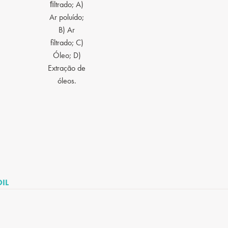
ﬁltrado; A)
Ar poluído;
B) Ar
filtrado; C)
Óleo; D)
Extração de
óleos.
IL