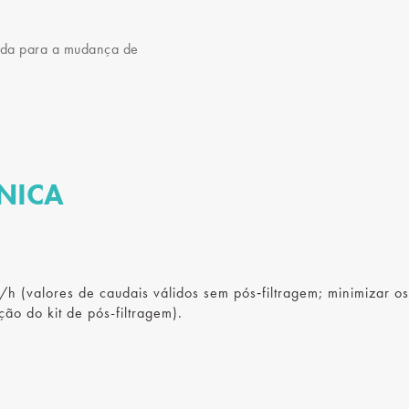
ida para a mudança de
NICA
 (valores de caudais válidos sem pós‑filtragem; minimizar o
ão do kit de pós-filtragem).