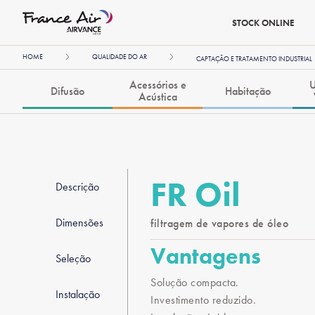
STOCK ONLINE
HOME
QUALIDADE DO AR
CAPTAÇÃO E TRATAMENTO INDUSTRIAL
Acessórios e
U
Difusão
Habitação
Acústica
FR Oil
Descrição
Dimensões
filtragem de vapores de óleo
Vantagens
Seleção
Solução compacta.
Instalação
Investimento reduzido.