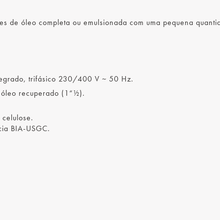
res de óleo completa ou emulsionada com uma pequena quanti
tegrado, trifásico 230/400 V ~ 50 Hz.
 óleo recuperado (1“½).
e celulose.
ncia BIA-USGC.