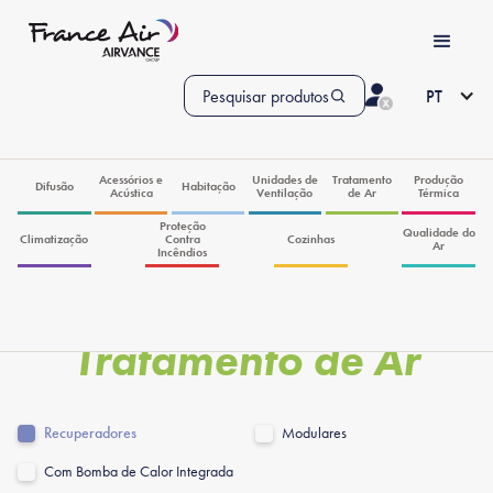
Pesquisar produtos
PT
Acessórios e
Unidades de
Tratamento
Produção
Difusão
Habitação
Acústica
Ventilação
de Ar
Térmica
Proteção
Qualidade do
Climatização
Contra
Cozinhas
Ar
Incêndios
Tratamento de Ar
Recuperadores
Modulares
Com Bomba de Calor Integrada