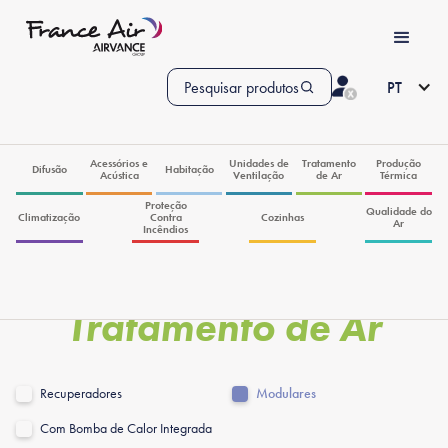
Pesquisar produtos
PT
Acessórios e
Unidades de
Tratamento
Produção
Difusão
Habitação
Acústica
Ventilação
de Ar
Térmica
Proteção
Qualidade do
Climatização
Contra
Cozinhas
Ar
Incêndios
Tratamento de Ar
Recuperadores
Modulares
Com Bomba de Calor Integrada