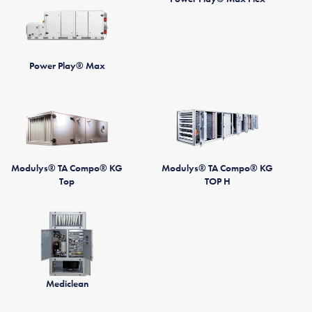
Power Play® Max
Modulys® TA Compo® KG
Modulys® TA Compo® KG
Top
TOP H
Mediclean