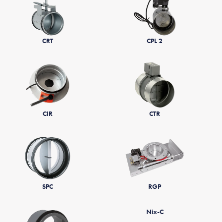
CRT
CPL 2
CIR
CTR
SPC
RGP
Nix-C