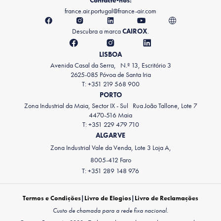
Contacte-nos:
france.air.portugal@france-air.com
Descubra a marca
CAIROX
.
LISBOA
Avenida Casal da Serra, N.º 13, Escritório 3
2625-085 Póvoa de Santa Iria
T: +351 219 568 900
PORTO
Zona Industrial da Maia, Sector IX - Sul Rua João Tallone, Lote 7
4470-516 Maia
T: +351 229 479 710
ALGARVE
Zona Industrial Vale da Venda, Lote 3 Loja A,
8005-412 Faro
T: +351 289 148 976
Termos e Condições
|
Livro de Elogios
|
Livro de Reclamações
Custo de chamada para a rede fixa nacional.