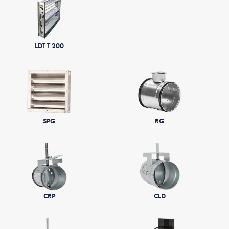
LDT T 200
SPG
RG
CRP
CLD