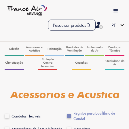
Pesquisar produtos
PT
Acessórios e
Unidades de
Tratamento
Produção
Difusão
Habitação
Acústica
Ventilação
de Ar
Térmica
Proteção
Qualidade do
Climatização
Contra
Cozinhas
Ar
Incêndios
Acessórios e Acústica
Registos para Equilíbrio de
Condutas Flexíveis
Caudal
Atenuadores de Som e Vibração
Acessórios