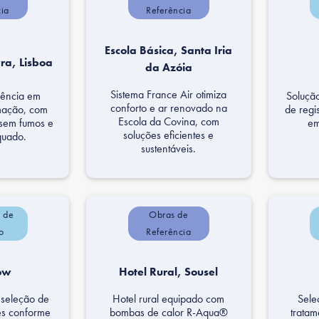
cia
Referência
Escola Básica, Santa Iria
ra, Lisboa
da Azóia
Sistema France Air otimiza
ciência em
Solução
conforto e ar renovado na
mação, com
de regi
Escola da Covina, com
 sem fumos e
em
soluções eficientes e
quado.
sustentáveis.
s de
Obras de
o
Referência
low
Hotel Rural, Sousel
 seleção de
Hotel rural equipado com
Sele
res conforme
bombas de calor R-Aqua®
tratam