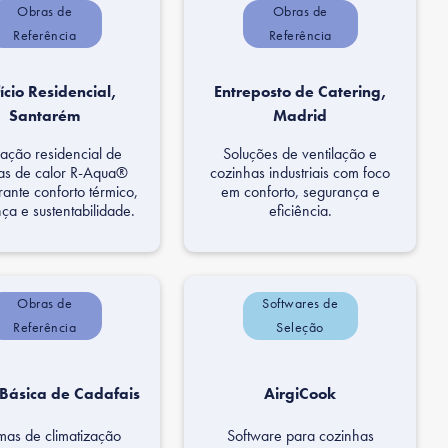
Obras de
Obras de
Referência
Referência
fício Residencial,
Entreposto de Catering,
Santarém
Madrid
lação residencial de
Soluções de ventilação e
s de calor R-Aqua®
cozinhas industriais com foco
ante conforto térmico,
em conforto, segurança e
a e sustentabilidade.
eficiência.
Obras de
Softwares de
Referência
Seleção
 Básica de Cadafais
AirgiCook
mas de climatização
Software para cozinhas