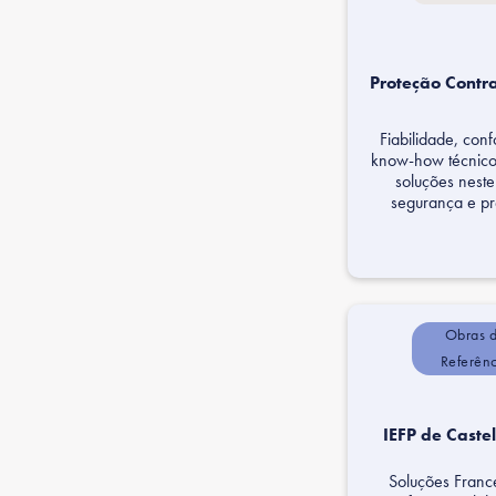
Proteção Contr
Fiabilidade, con
know-how técnico
soluções neste
segurança e p
Obras 
Referên
IEFP de Caste
Soluções Franc