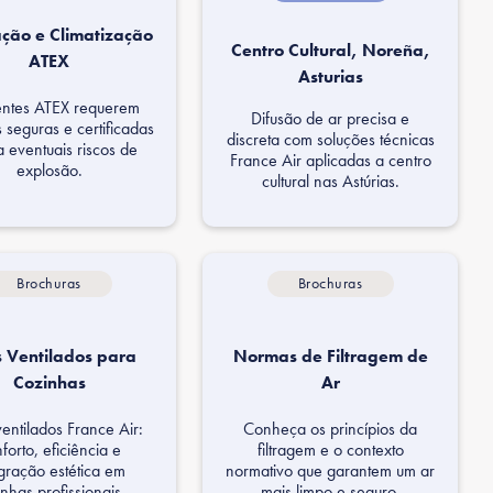
ação e Climatização
Centro Cultural, Noreña,
ATEX
Asturias
ntes ATEX requerem
Difusão de ar precisa e
 seguras e certificadas
discreta com soluções técnicas
a eventuais riscos de
France Air aplicadas a centro
explosão.
cultural nas Astúrias.
Brochuras
Brochuras
s Ventilados para
Normas de Filtragem de
Cozinhas
Ar
ventilados France Air:
Conheça os princípios da
forto, eficiência e
filtragem e o contexto
egração estética em
normativo que garantem um ar
nhas profissionais.
mais limpo e seguro.