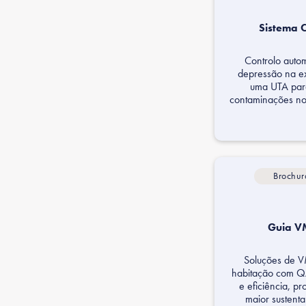
Sistema 
Controlo auto
depressão na e
uma UTA para
contaminações no 
Brochur
Guia V
Soluções de 
habitação com QA
e eficiência, 
maior sustenta