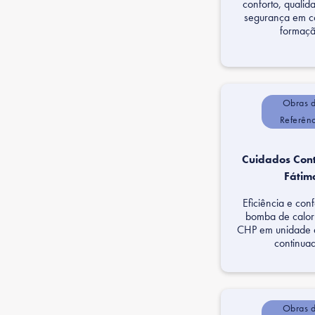
conforto, qualid
segurança em c
formaçã
Obras 
Referên
Cuidados Con
Fátim
Eficiência e con
bomba de calo
CHP em unidade 
continua
Obras 