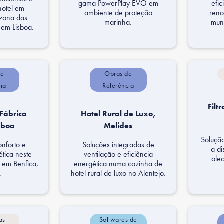
gama PowerPlay EVO em
efi
hotel em
ambiente de proteção
reno
 zona das
marinha.
muni
em Lisboa.
de
Obras de
cia
Referência
Fil
Fábrica
Hotel Rural de Luxo,
sboa
Melides
Solução
onforto e
Soluções integradas de
a d
ética neste
ventilação e eficiência
ole
l em Benfica,
energética numa cozinha de
.
hotel rural de luxo no Alentejo.
as
Softwares de