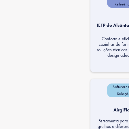
Referên
IEFP de Alcânta
Conforto e efi
cozinhas de for
soluções técnicas
design ade
Software
Seleçã
AirgiF
Ferramenta para
grelhas e difuso