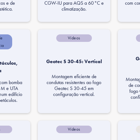
icos e de
CGW-IU para AQS a 60 °C e
com con
tética.
climatização.
de
Vídeos
cia
G
Geotec S 30-45: Vertical
táculos,
a
Montagem eficiente de
Montage
condutas resistentes ao fogo
e com bomba
de co
Geotec S 30-45 em
a M e UTA
fogo
configuração vertical.
um edifício
conf
etáculos.
s
Vídeos