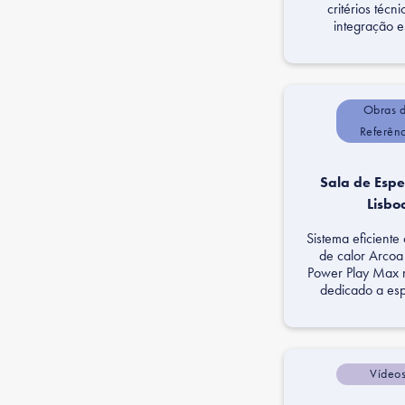
critérios técn
integração es
Obras 
Referên
Sala de Espe
Lisbo
Sistema eficient
de calor Arco
Power Play Max n
dedicado a esp
Vídeo