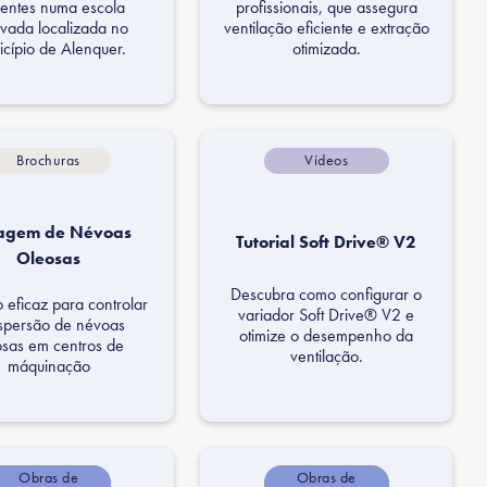
cientes numa escola
profissionais, que assegura
vada localizada no
ventilação eficiente e extração
cípio de Alenquer.
otimizada.
Brochuras
Vídeos
tragem de Névoas
Tutorial Soft Drive® V2
Oleosas
Descubra como configurar o
 eficaz para controlar
variador Soft Drive® V2 e
ispersão de névoas
otimize o desempenho da
osas em centros de
ventilação.
máquinação
Obras de
Obras de