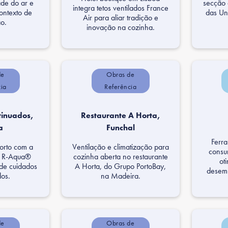
ade do ar e
secção 
integra tetos ventilados France
ontexto de
das Un
Air para aliar tradição e
o.
inovação na cozinha.
de
Obras de
cia
Referência
tinuados,
Restaurante A Horta,
a
Funchal
Ferra
forto com a
Ventilação e climatização para
consu
r R-Aqua®
cozinha aberta no restaurante
ot
de cuidados
A Horta, do Grupo PortoBay,
desem
dos.
na Madeira.
de
Obras de