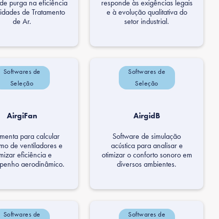
de purga na eficiência
responde às exigências legais
idades de Tratamento
e à evolução qualitativa do
de Ar.
setor industrial.
Softwares de
Softwares de
Seleção
Seleção
AirgiFan
AirgidB
menta para calcular
Software de simulação
mo de ventiladores e
acústica para analisar e
imizar eficiência e
otimizar o conforto sonoro em
penho aerodinâmico.
diversos ambientes.
Softwares de
Softwares de