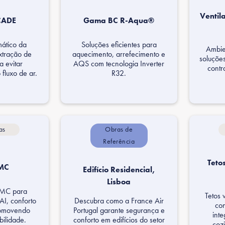
Ventil
CADE
Gama BC R-Aqua®
mático da
Soluções eficientes para
Ambie
xtração de
aquecimento, arrefecimento e
soluções
 evitar
AQS com tecnologia Inverter
contr
fluxo de ar.
R32.​
as
Obras de
Referência
Teto
MC
Edifício Residencial,
Lisboa
VMC para
Tetos 
I, conforto
Descubra como a France Air
con
promovendo
Portugal garante segurança e
int
bilidade.
conforto em edifícios do setor
cozi