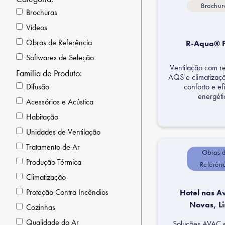
Brochur
Brochuras
Vídeos
Obras de Referência
R-Aqua® F
Softwares de Seleção
Ventilação com r
Familia de Produto:
AQS e climatizaç
conforto e ef
Difusão
energéti
Acessórios e Acústica
Habitação
Unidades de Ventilação
Tratamento de Ar
Obras 
Produção Térmica
Referên
Climatização
Proteção Contra Incêndios
Hotel nas A
Novas, L
Cozinhas
Qualidade do Ar
Soluções AVAC e