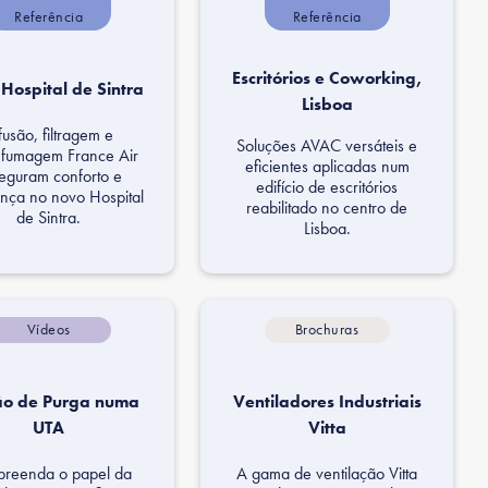
Referência
Referência
Escritórios e Coworking,
Hospital de Sintra
Lisboa
fusão, filtragem e
Soluções AVAC versáteis e
fumagem France Air
eficientes aplicadas num
eguram conforto e
edifício de escritórios
nça no novo Hospital
reabilitado no centro de
de Sintra.
Lisboa.
Vídeos
Brochuras
ão de Purga numa
Ventiladores Industriais
UTA
Vitta
reenda o papel da
A gama de ventilação Vitta