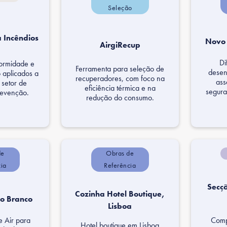
Seleção
a Incêndios
Novo 
AirgiRecup
Di
formidade e
Ferramenta para seleção de
desen
 aplicados a
recuperadores, com foco na
ass
 setor de
eficiência térmica e na
segura
revenção.
redução do consumo.
de
Obras de
cia
Referência
Secç
Cozinha Hotel Boutique,
lo Branco
Lisboa
e Air para
Comp
Hotel boutique em Lisboa