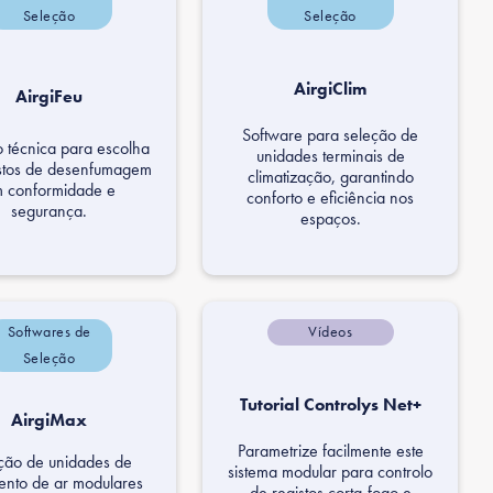
Seleção
Seleção
AirgiClim
AirgiFeu
Software para seleção de
 técnica para escolha
unidades terminais de
stos de desenfumagem
climatização, garantindo
 conformidade e
conforto e eficiência nos
segurança.
espaços.
Softwares de
Vídeos
Seleção
Tutorial Controlys Net+
AirgiMax
Parametrize facilmente este
ção de unidades de
sistema modular para controlo
ento de ar modulares
de registos corta-fogo e