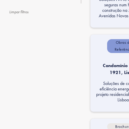
seguras num 
construção na
Limpar filtros
Avenidas Novas 
Obras 
Referên
Condomínio 
1921, Li
Soluções de c
eficiência energ
projeto residencia
Lisboa
Brochur