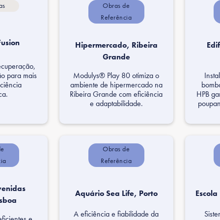
as
Obras de
Referência
usion
Hipermercado, Ribeira
Edi
Grande
ecuperação,
ão para mais
Modulys® Play 80 otimiza o
Insta
iciência
ambiente de hipermercado na
bomba
ca.
Ribeira Grande com eficiência
HPB gar
e adaptabilidade.
poupanç
de
Obras de
cia
Referência
venidas
Aquário Sea Life, Porto
Escola
isboa
A eficiência e fiabilidade da
Siste
ficientes e