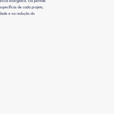
ncia energética. Ela permite
specíficas de cada projeto,
lidade e na redução do
lay®
Power Play® 90
Power Play® 95