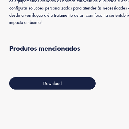
os equipamentos atendam às normas Eurovent de qualidade e eficiê
configurar soluções personalizadas para atender às necessidades e
desde a ventilação até o tratamento de ar, com foco na sustentabi
impacto ambiental.
Produtos mencionados
Power Play® 90
Power Play® 95
Power P
F
F
Max
Download