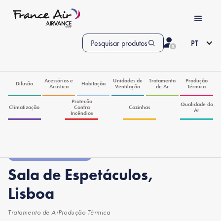
Pesquisar produtos
PT
Acessórios e
Unidades de
Tratamento
Produção
Difusão
Habitação
Acústica
Ventilação
de Ar
Térmica
Proteção
Qualidade do
Climatização
Contra
Cozinhas
Ar
Incêndios
Obras de Referência
Sala de Espetáculos,
Lisboa
Tratamento de Ar
Produção Térmica