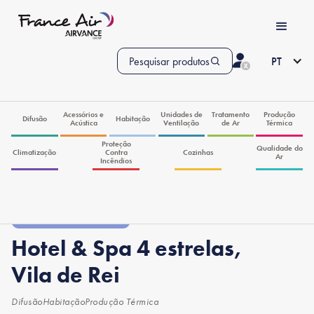
Pesquisar produtos
PT
Acessórios e
Unidades de
Tratamento
Produção
Difusão
Habitação
Acústica
Ventilação
de Ar
Térmica
Proteção
Qualidade do
Climatização
Contra
Cozinhas
Ar
Incêndios
Obras de Referência
Hotel & Spa 4 estrelas,
Vila de Rei
Difusão
Habitação
Produção Térmica