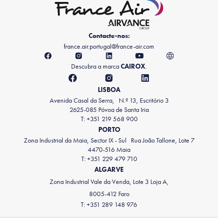
Contacte-nos:
france.air.portugal@france-air.com
Descubra a marca
CAIROX
.
LISBOA
Avenida Casal da Serra, N.º 13, Escritório 3
2625-085 Póvoa de Santa Iria
T: +351 219 568 900
PORTO
Zona Industrial da Maia, Sector IX - Sul Rua João Tallone, Lote 7
4470-516 Maia
T: +351 229 479 710
ALGARVE
Zona Industrial Vale da Venda, Lote 3 Loja A,
8005-412 Faro
T: +351 289 148 976