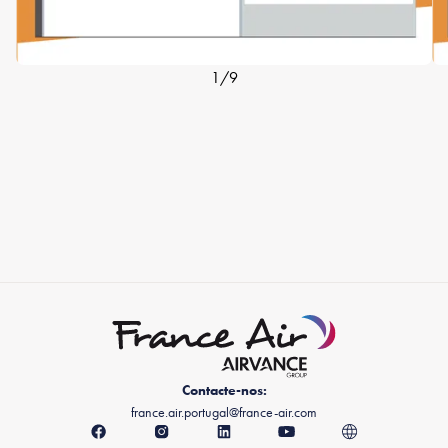
1
/
9
Contacte-nos:
france.air.portugal@france-air.com