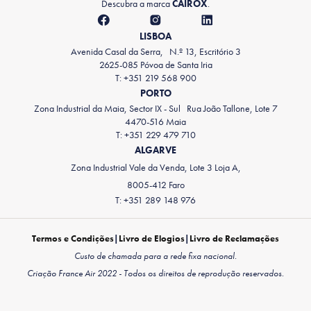
Descubra a marca
CAIROX
.
LISBOA
Avenida Casal da Serra, N.º 13, Escritório 3
2625-085 Póvoa de Santa Iria
T: +351 219 568 900
PORTO
Zona Industrial da Maia, Sector IX - Sul Rua João Tallone, Lote 7
4470-516 Maia
T: +351 229 479 710
ALGARVE
Zona Industrial Vale da Venda, Lote 3 Loja A,
8005-412 Faro
T: +351 289 148 976
Termos e Condições
|
Livro de Elogios
|
Livro de Reclamações
Custo de chamada para a rede fixa nacional.
Criação France Air 2022 - Todos os direitos de reprodução reservados.