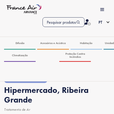
Pesquisar produtos
PT
Difusão
Acessórios e Acústica
Habitação
Unidad
Proteção Contra
Climatização
Incêndios
Obras de Referência
Hipermercado, Ribeira
Grande
Tratamento de Ar