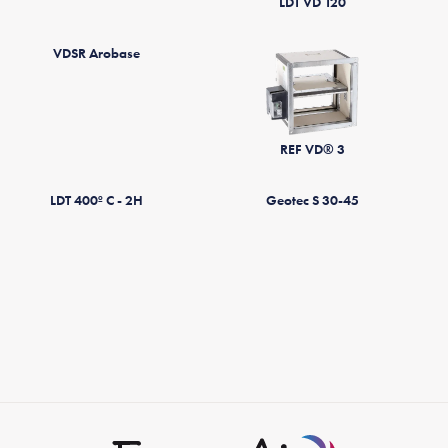
LDT VD 120
VDSR Arobase
REF VD® 3
LDT 400º C - 2H
Geotec S 30-45