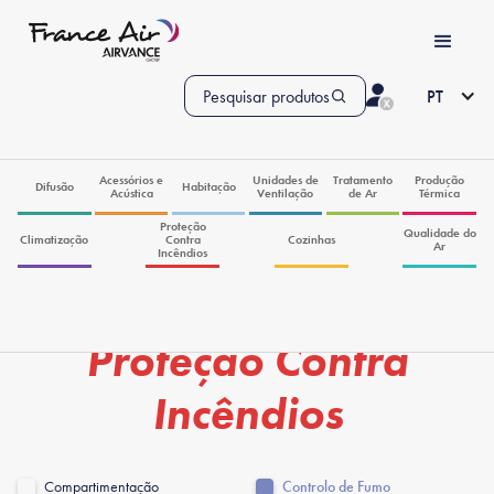
Pesquisar produtos
PT
Acessórios e
Unidades de
Tratamento
Produção
Difusão
Habitação
Acústica
Ventilação
de Ar
Térmica
Proteção
Qualidade do
Climatização
Contra
Cozinhas
Ar
Incêndios
Proteção Contra
Incêndios
Compartimentação
Controlo de Fumo