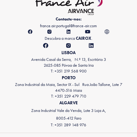
Contacte-nos:
france.air.portugal@france-air.com
Descubra a marca
CAIROX
.
LISBOA
Avenida Casal da Serra, N.º 13, Escritório 3
2625-085 Póvoa de Santa Iria
T: +351 219 568 900
PORTO
Zona Industrial da Maia, Sector IX - Sul Rua João Tallone, Lote 7
4470-516 Maia
T: +351 229 479 710
ALGARVE
Zona Industrial Vale da Venda, Lote 3 Loja A,
8005-412 Faro
T: +351 289 148 976