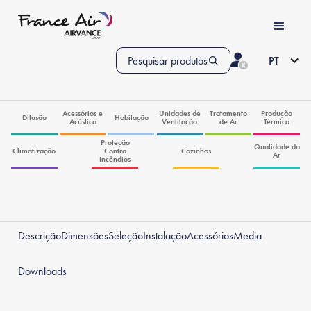
Pesquisar produtos
PT
Acessórios e
Unidades de
Tratamento
Produção
Difusão
Habitação
Acústica
Ventilação
de Ar
Térmica
Proteção
Qualidade do
Climatização
Contra
Cozinhas
Ar
Incêndios
Descrição
Dimensões
Seleção
Instalação
Acessórios
Media
Downloads