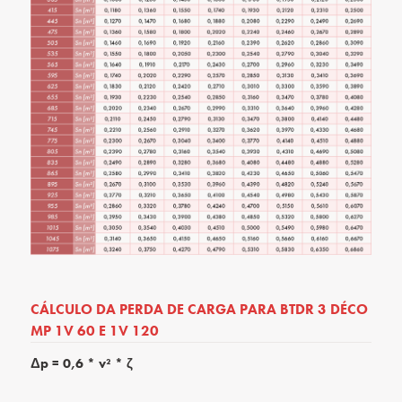
CÁLCULO DA PERDA DE CARGA PARA BTDR 3 DÉCO
MP 1V 60 E 1V 120
Δp = 0,6 * v² * ζ