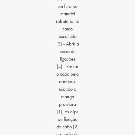
um furo no
material
refratário no
canto
escolhido
(3) - Abrir a
caixa de
ligações
(4) - Passar
o cabo pela
abertura,
usando a
manga
protetora
[1], os clips
de fixação
do cabo [2]
e a mola de