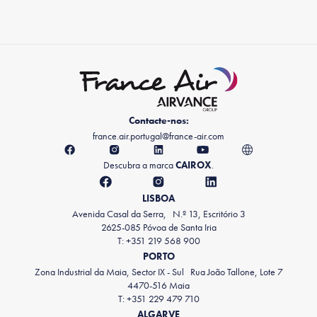
Contacte-nos:
france.air.portugal@france-air.com
Descubra a marca
CAIROX
.
LISBOA
Avenida Casal da Serra, N.º 13, Escritório 3
2625-085 Póvoa de Santa Iria
T: +351 219 568 900
PORTO
Zona Industrial da Maia, Sector IX - Sul Rua João Tallone, Lote 7
4470-516 Maia
T: +351 229 479 710
ALGARVE