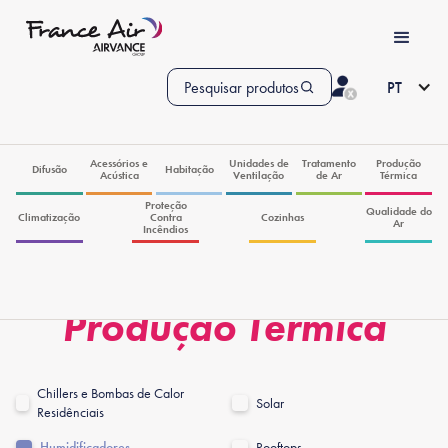
Pesquisar produtos
PT
Acessórios e
Unidades de
Tratamento
Produção
Difusão
Habitação
Acústica
Ventilação
de Ar
Térmica
Proteção
Qualidade do
Climatização
Contra
Cozinhas
Ar
Incêndios
Produção Térmica
Chillers e Bombas de Calor
Solar
Residênciais
Humidificadores
Rooftops