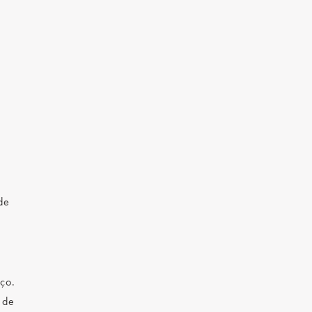
de
ço.
 de