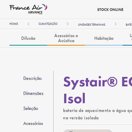
STOCK ONLINE
HOME
CLIMATIZAÇÃO
UNIDADES TERMINAIS
BATE
Acessórios e
U
Difusão
Habitação
Acústica
Systair® E
Descrição
Isol
Dimensões
Seleção
bateria de aquecimento a água que
na versão isolada
Acessórios