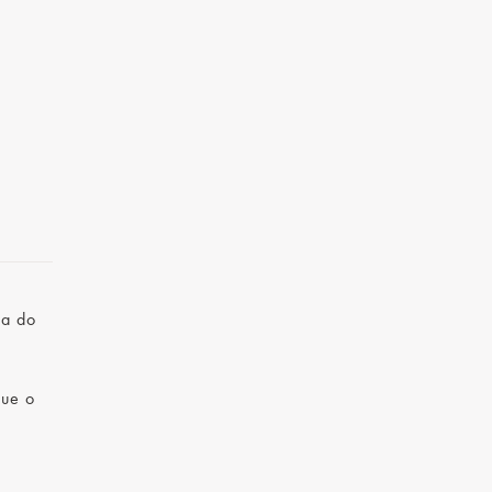
ra do
que o