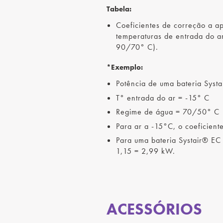
Tabela:
Coeficientes de correção a ap
temperaturas de entrada do a
90/70° C).
*Exemplo:
Potência de uma bateria Syst
T° entrada do ar = -15° C
Regime de água = 70/50° C
Para ar a -15°C, o coeficiente
Para uma bateria Systair® EC 
1,15 = 2,99 kW.
ACESSÓRIOS