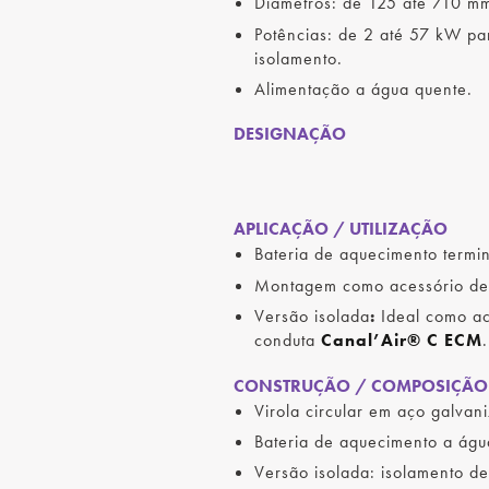
Diâmetros: de 125 até 710 m
Potências: de 2 até 57 kW p
isolamento.
Alimentação a água quente.
DESIGNAÇÃO
APLICAÇÃO / UTILIZAÇÃO
Bateria de aquecimento termin
Montagem como acessório de 
Versão isolada
:
Ideal como ac
conduta
Canal’Air® C ECM
.
CONSTRUÇÃO / COMPOSIÇÃO
Virola circular em aço galvan
Bateria de aquecimento a águ
Versão isolada: isolamento d