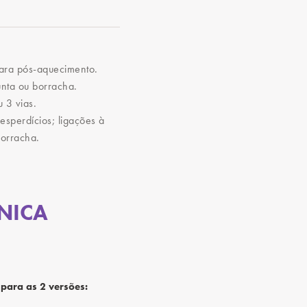
para pós-aquecimento.
nta ou borracha.
 3 vias.
desperdícios; ligações à
borracha.
NICA
ara as 2 versões: