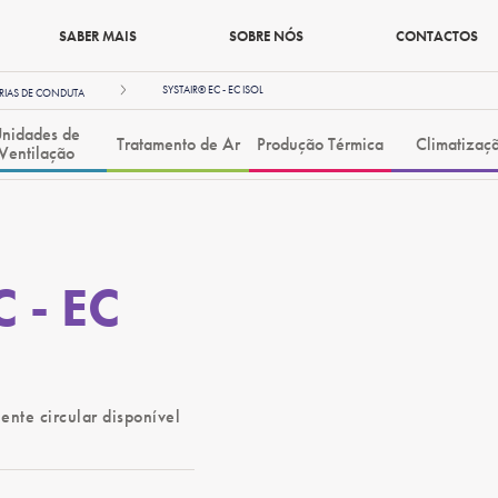
SABER MAIS
SOBRE NÓS
CONTACTOS
SYSTAIR® EC - EC ISOL
RIAS DE CONDUTA
nidades de
Tratamento de Ar
Produção Térmica
Climatizaç
Ventilação
C - EC
nte circular disponível