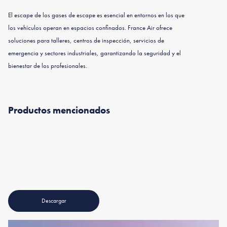
El escape de los gases de escape es esencial en entornos en los que
los vehículos operan en espacios confinados. France Air ofrece
soluciones para talleres, centros de inspección, servicios de
emergencia y sectores industriales, garantizando la seguridad y el
bienestar de los profesionales.
Productos mencionados
Gazpar®
Sistema de
Bras
aspiración
en raíl
Gazpar® M
- T - E Drive
Descargar