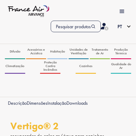
Pesquisar produtos
PT
Acessórios e
Unidades de
Tratamento
Produção
Difusão
Habitação
Acústica
Ventilação
de Ar
Térmica
Proteção
Qualidade do
Climatização
Contra
Cozinhas
Ar
Incêndios
Descrição
Dimensões
Instalação
Downloads
Vertigo® 2
recuperador de calor ar/água para cozinhas