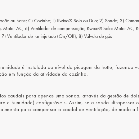
tração ou hotte; C) Cozinha;1) Kwixo® Solo ou Duo; 2) Sonda; 3) Coman
ção, Motor AC; 6) Ventilador de compensação, Kwixo® Solo: Motor AC, 
7) Ventilador de ar injetado (On/Off); 8) Válvula de gás
umidade é instalada ao nível da picagem da hotte, fazendo va
ação em função da atividade da cozinha.
dos caudais para apenas uma sonda, através da gestão de doi
ura e humidade) configuráveis. Assim, se a sonda ultrapassar o 
 aumenta para compensar o caudal de ventilação, de modo a f