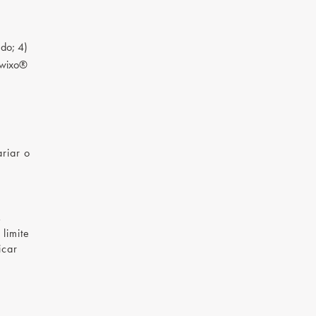
do; 4)
Kwixo®
riar o
s
limite
icar