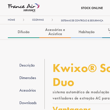
STOCK ONLINE
HOME
COZINHAS
SISTEMAS DE CONTROLO & SEGURANÇA
Acessórios e
U
Difusão
Habitação
Acústica
Kwixo® So
Descrição
Duo
Dimensões
Acessórios
sistema automático de modulação
ventiladores de extração AC para 
Downloads
Vantagens