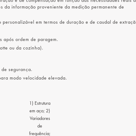
xtração e de compensação em função das necessidades reais 
vés da informação proveniente da medição permanente de
 personalizável em termos de duração e de caudal de extraçã
gás após ordem de paragem.
tte ou da cozinha).
a de segurança.
ara modo velocidade elevada.
1) Estrutura
em aço; 2)
Variadores
de
frequência;