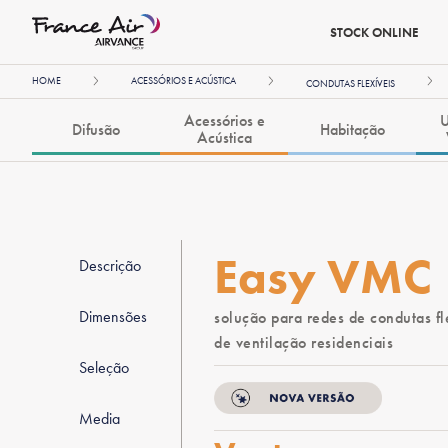
STOCK ONLINE
HOME
ACESSÓRIOS E ACÚSTICA
CONDUTAS FLEXÍVEIS
Acessórios e
U
Difusão
Habitação
Acústica
Easy VMC
Descrição
Dimensões
solução para redes de condutas fl
de ventilação residenciais
Seleção
Media