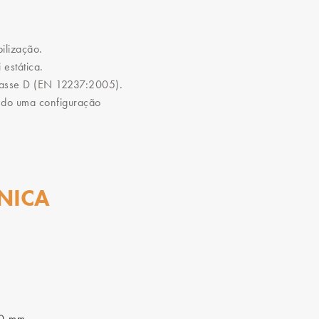
bilização.
 estática.
lasse D (EN 12237:2005).
ndo uma configuração
NICA
90 mm.