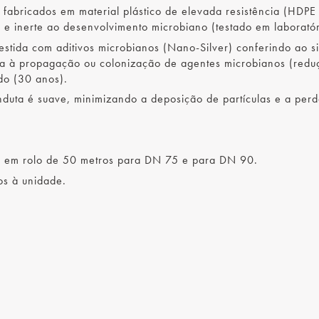
fabricados em material plástico de elevada resistência (HDPE
) e inerte ao desenvolvimento microbiano (testado em laboratór
tida com aditivos microbianos (Nano-Silver) conferindo ao s
ia à propagação ou colonização de agentes microbianos (redu
do (30 anos).
nduta é suave, minimizando a deposição de partículas e a per
da em rolo de 50 metros para DN 75 e para DN 90.
os à unidade.