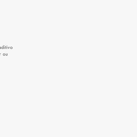
ditivo
r ou