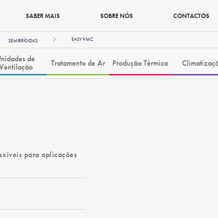
SABER MAIS
SOBRE NÓS
CONTACTOS
EASY VMC
SEMIRRÍGIDAS
nidades de
Tratamento de Ar
Produção Térmica
Climatizaç
Ventilação
exíveis para aplicações