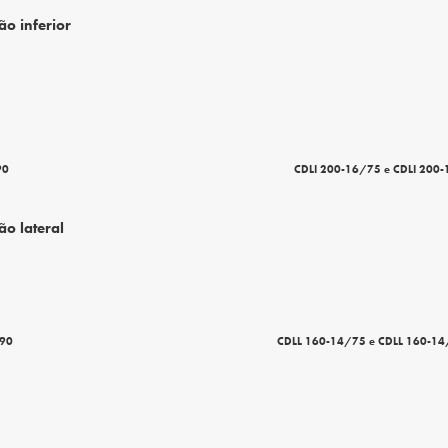
ão inferior
I 200-12/90 CDLI 200-16/75 e CDLI 200-1
ão lateral
L 160-10/90 CDLL 160-14/75 e CDLL 160-14/