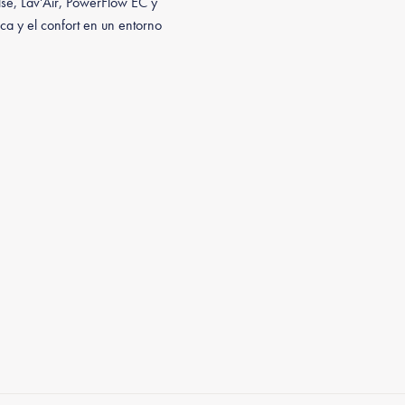
lse, Lav'Air, PowerFlow EC y
ca y el confort en un entorno
w EC
Défum’Air®
ECM