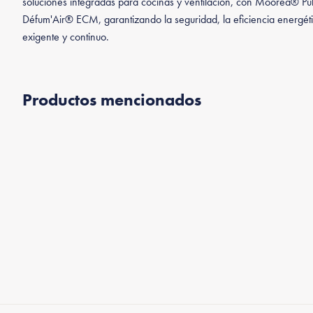
soluciones integradas para cocinas y ventilación, con Mooréa® Pu
Défum'Air® ECM, garantizando la seguridad, la eficiencia energéti
exigente y continuo.
Productos mencionados
Mooréa® Pulse
Mooréa® Lav'Air
PowerFlo