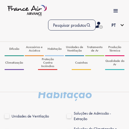
Pesquisar produtos
PT
Acessórios e
Unidades de
Tratamento
Produção
Difusão
Habitação
Acústica
Ventilação
de Ar
Térmica
Proteção
Qualidade do
Climatização
Contra
Cozinhas
Ar
Incêndios
Habitação
Soluções de Admissão -
Unidades de Ventilação
Extração
Soluções de Climatização e