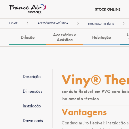
STOCK ONLINE
HOME
ACESSÓRIOS E ACÚSTICA
CONDUTAS FLEXÍVEIS
Acessórios e
U
Difusão
Habitação
Acústica
Viny® The
Descrição
Dimensões
conduta flexível em PVC para bai
isolamento térmico
Instalação
Vantagens
Downloads
Conduta muito flexível: instalação s