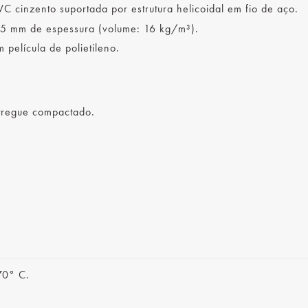
VC cinzento suportada por estrutura helicoidal em fio de aço.
5 mm de espessura (volume: 16 kg/m³).
 película de polietileno.
tregue compactado.
70° C.