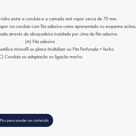
 vidro entre a conduta e a camada anti vapor cerca de 70 mm.
vapor na conduta com fita adesiva como apresentado no esquema acima
zada através de abraçadeira instalada por cima da fita adesiva.
(A) Fita adesiva
etálica Monofil ou plana Multidiam ou Fita Perfurada + fecho
C) Conduta ou adaptação ou ligação macho
cPlus para aceder ao conteúdo