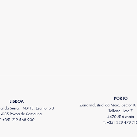
PORTO
LISBOA
Zona Industrial da Maia, Sector IX
l da Serra, N.º 13, Escritório 3
Tallone, Lote 7
-085 Póvoa de Santa Iria
4470-516 Maia
T: +351 219 568 900
T: +351 229 479 71