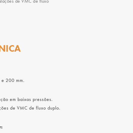
talações de VMC de fluxo
NICA
0 e 200 mm.
lação em baixas pressões.
ações de VMC de fluxo duplo.
r: