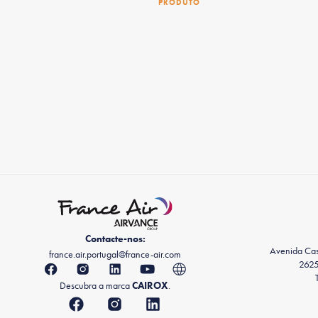
PRODUTO
Contacte-nos:
Avenida Casa
france.air.portugal@france-air.com
2625
Descubra a marca
CAIROX
.