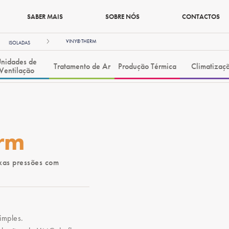
SABER MAIS
SOBRE NÓS
CONTACTOS
VINY® THERM
ISOLADAS
nidades de
Tratamento de Ar
Produção Térmica
Climatizaç
Ventilação
rm
xas pressões com
imples.