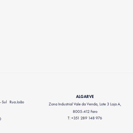
ALGARVE
 - Sul Rua João
Zona Industrial Vale da Venda, Lote 3 Loja A,
8005-412 Faro
T: +351 289 148 976
0