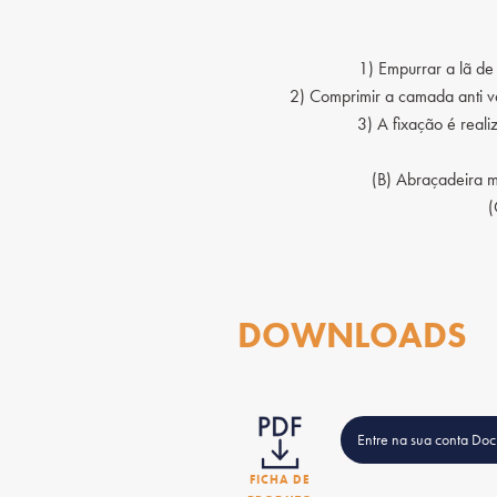
1) Empurrar a lã de
2) Comprimir a camada anti 
3) A fixação é reali
(B) Abraçadeira m
(
DOWNLOADS
Entre na sua conta Do
FICHA DE