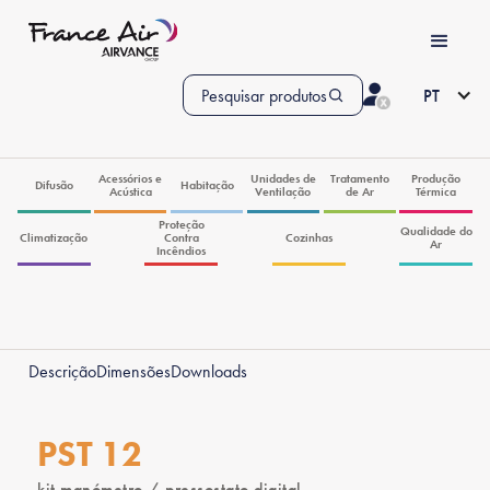
Pesquisar produtos
PT
Acessórios e
Unidades de
Tratamento
Produção
Difusão
Habitação
Acústica
Ventilação
de Ar
Térmica
Proteção
Qualidade do
Climatização
Contra
Cozinhas
Ar
Incêndios
Descrição
Dimensões
Downloads
PST 12
kit manómetro / pressostato digital