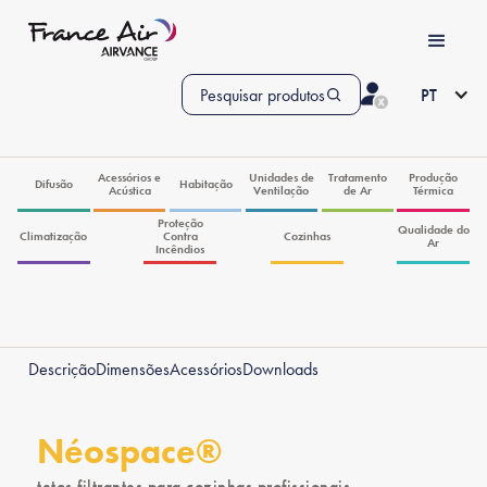
Pesquisar produtos
PT
Acessórios e
Unidades de
Tratamento
Produção
Difusão
Habitação
Acústica
Ventilação
de Ar
Térmica
Proteção
Qualidade do
Climatização
Contra
Cozinhas
Ar
Incêndios
Descrição
Dimensões
Acessórios
Downloads
Néospace®
tetos filtrantes para cozinhas profissionais