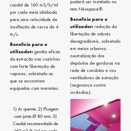
poderá ser instalado no
caudal de 160 m3/h/ml
teto Néospace®.
por cada meia abóboda
Benefício para o
para uma velocidade de
utilizador:
redução da
insuflação de cerca de 4
libertação de odores
m/s.
desagradáveis, sobretudo
Benefício para o
em meios urbanos;
utilizador:
gestão eficaz
neutralização dos
da extração nas cozinhas
depósitos de gorduras na
com forte libertação de
rede de condutas e nos
vapores, sobretudo as
ventiladores de extração
que se encontram
(segurança contra
equipadas com marmitas.
incêndios).
1) Ar quente; 2) Picagem
com junta Ø 80 mm; 3)
Caudal recomendado de
160 m3/h/ml por cada