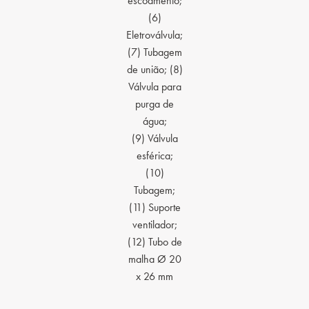
escoamento;
(6)
Eletroválvula;
(7) Tubagem
de união; (8)
Válvula para
purga de
água;
(9) Válvula
esférica;
(10)
Tubagem;
(11) Suporte
ventilador;
(12) Tubo de
malha Ø 20
x 26 mm