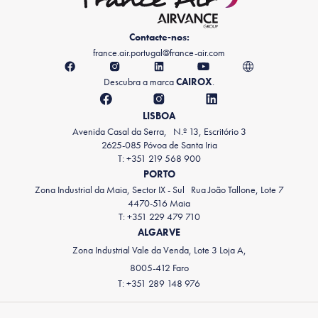
Contacte-nos:
france.air.portugal@france-air.com
Descubra a marca
CAIROX
.
LISBOA
Avenida Casal da Serra, N.º 13, Escritório 3
2625-085 Póvoa de Santa Iria
T: +351 219 568 900
PORTO
Zona Industrial da Maia, Sector IX - Sul Rua João Tallone, Lote 7
4470-516 Maia
T: +351 229 479 710
ALGARVE
Zona Industrial Vale da Venda, Lote 3 Loja A,
8005-412 Faro
T: +351 289 148 976