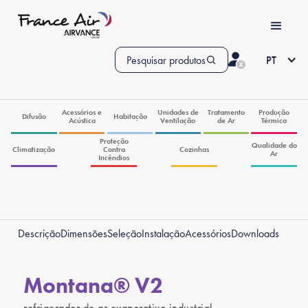
Pesquisar produtos
PT
Acessórios e
Unidades de
Tratamento
Produção
Difusão
Habitação
Acústica
Ventilação
de Ar
Térmica
Proteção
Qualidade do
Climatização
Contra
Cozinhas
Ar
Incêndios
Descrição
Dimensões
Seleção
Instalação
Acessórios
Downloads
Montana® V2
refrigerador de ar evaporativo industrial