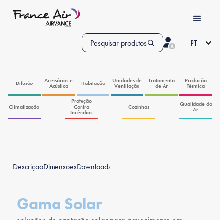
Pesquisar produtos
PT
Acessórios e
Unidades de
Tratamento
Produção
Difusão
Habitação
Acústica
Ventilação
de Ar
Térmica
Proteção
Qualidade do
Climatização
Contra
Cozinhas
Ar
Incêndios
Descrição
Dimensões
Downloads
Gama Solar
soluções de captação solar para aquecimento em