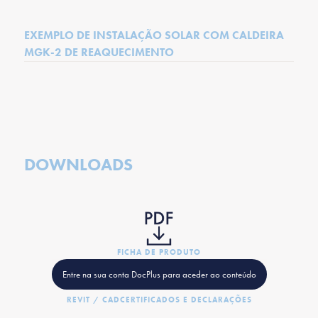
EXEMPLO DE INSTALAÇÃO SOLAR COM CALDEIRA
MGK-2 DE REAQUECIMENTO
DOWNLOADS
FICHA DE PRODUTO
Entre na sua conta DocPlus para aceder ao conteúdo
REVIT / CAD
CERTIFICADOS E DECLARAÇÕES