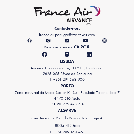
Contacte-nos:
france.air.portugal@france-air.com
Descubra a marca
CAIROX
.
LISBOA
Avenida Casal da Serra, N.º 13, Escritório 3
2625-085 Póvoa de Santa Iria
T: +351 219 568 900
PORTO
Zona Industrial da Maia, Sector IX - Sul Rua João Tallone, Lote 7
4470-516 Maia
T: +351 229 479 710
ALGARVE
Zona Industrial Vale da Venda, Lote 3 Loja A,
8005-412 Faro
T: +351 289 148 976