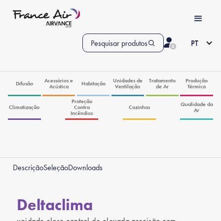
Pesquisar produtos
PT
Acessórios e
Unidades de
Tratamento
Produção
Difusão
Habitação
Acústica
Ventilação
de Ar
Térmica
Proteção
Qualidade do
Climatização
Contra
Cozinhas
Ar
Incêndios
Descrição
Seleção
Downloads
Deltaclima
unidade close control de elevada precisão com