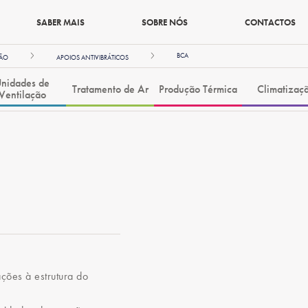
SABER MAIS
SOBRE NÓS
CONTACTOS
BCA
ÇÃO
APOIOS ANTIVIBRÁTICOS
nidades de
Tratamento de Ar
Produção Térmica
Climatizaç
Ventilação
ações à estrutura do