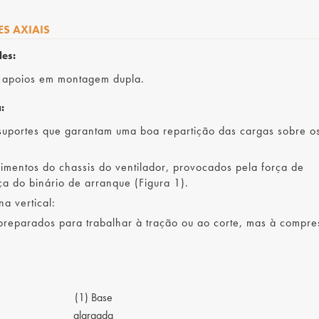
S AXIAIS
des:
s apoios em montagem dupla.
:
 suportes que garantam uma boa repartição das cargas sobre o
imentos do chassis do ventilador, provocados pela força de
a do binário de arranque (Figura 1).
a vertical:
reparados para trabalhar à tração ou ao corte, mas à compre
(1) Base
alargada