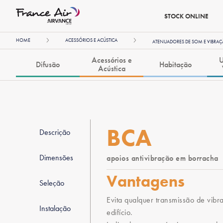
STOCK ONLINE
HOME
ACESSÓRIOS E ACÚSTICA
ATENUADORES DE SOM E VIBRA
Acessórios e
U
Difusão
Habitação
Acústica
BCA
Descrição
Dimensões
apoios antivibração em borracha
Vantagens
Seleção
Evita qualquer transmissão de vibr
Instalação
edifício.