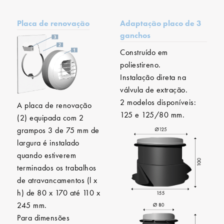
Placa de renovação
Adaptação placo de 3
ganchos
Construído em
poliestireno.
Instalação direta na
válvula de extração.
2 modelos disponíveis:
A placa de renovação
125 e 125/80 mm.
(2) equipada com 2
grampos 3 de 75 mm de
largura é instalado
quando estiverem
terminados os trabalhos
de atravancamentos (l x
h) de 80 x 170 até 110 x
245 mm.
Para dimensões