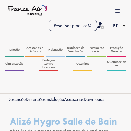
Pesquisar produtos
PT
Acessórios e
Unidades de
Tratamento
Produção
Difusão
Habitação
Acústica
Ventilação
de Ar
Térmica
Proteção
Qualidade do
Climatização
Contra
Cozinhas
Ar
Incêndios
Descrição
Dimensões
Instalação
Acessórios
Downloads
Alizé Hygro Salle de Bain
válvulas de extração para sistemas de ventilação