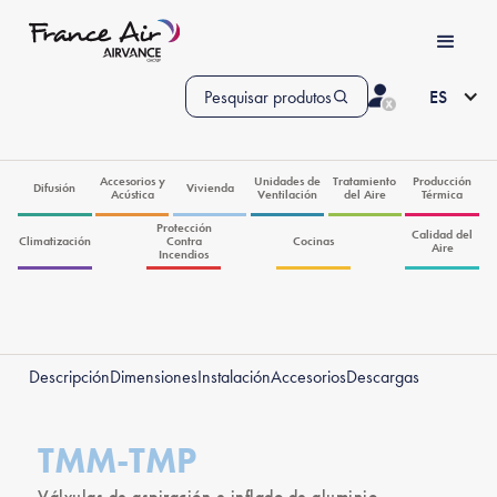
Pesquisar produtos
ES
Accesorios y
Unidades de
Tratamiento
Producción
Difusión
Vivienda
Acústica
Ventilación
del Aire
Térmica
Protección
Calidad del
Climatización
Contra
Cocinas
Aire
Incendios
Descripción
Dimensiones
Instalación
Accesorios
Descargas
TMM-TMP
Válvulas de aspiración e inflado de aluminio